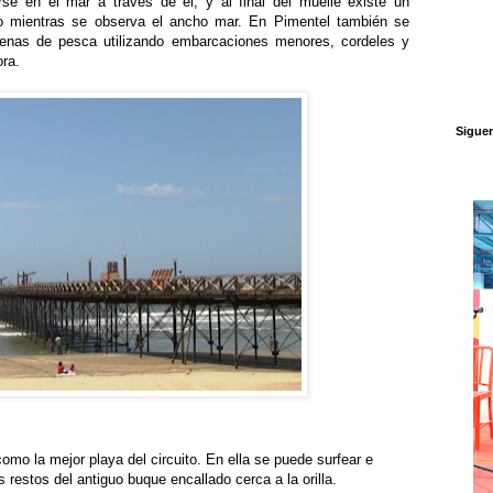
se en el mar a través de él, y al final del muelle existe un
o mientras se observa el ancho mar. En Pimentel también se
aenas de pesca utilizando embarcaciones menores, cordeles y
ora.
Sigue
mo la mejor playa del circuito. En ella se puede surfear e
s restos del antiguo buque encallado cerca a la orilla.