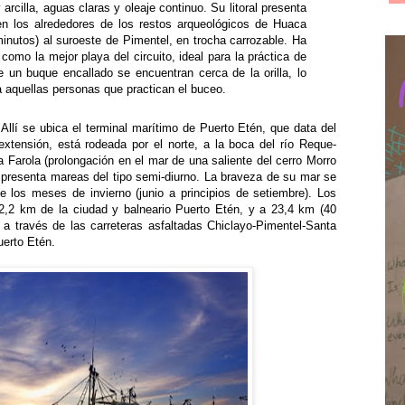
 arcilla, aguas claras y oleaje continuo. Su litoral presenta
n los alrededores de los restos arqueológicos de Huaca
inutos) al suroeste de Pimentel, en trocha carrozable. Ha
 como la mejor playa del circuito, ideal para la práctica de
e un buque encallado se encuentran cerca de la orilla, lo
ra aquellas personas que practican el buceo.
lí se ubica el terminal marítimo de Puerto Etén, que data del
tensión, está rodeada por el norte, a la boca del río Reque-
a Farola (prolongación en el mar de una saliente del cerro Morro
 presenta mareas del tipo semi-diurno. La braveza de su mar se
e los meses de invierno (junio a principios de setiembre). Los
2,2 km de la ciudad y balneario Puerto Etén, y a 23,4 km (40
a través de las carreteras asfaltadas Chiclayo-Pimentel-Santa
uerto Etén.