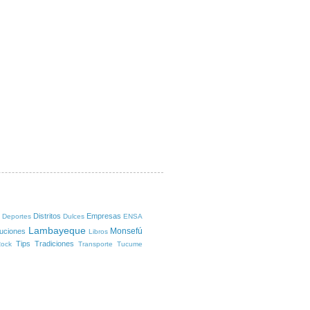
Distritos
Empresas
Deportes
Dulces
ENSA
Lambayeque
Monsefú
tuciones
Libros
Tips
Tradiciones
ock
Transporte
Tucume