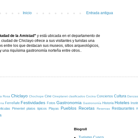
Inicio
Entrada antigua
udad de la Amistad”
y está ubicada en el departamento de
ciudad de Chiclayo ofrece a sus visitantes y turistas una
cos entre los que destacan sus museos, sitios arqueológicos,
y una riquísima gastronomía norteña entre otros..
Chiclayo
Cultura
Cine
Conciertos
ta Rosa
Chochope
Cineplanet
clasificados
Cocina
Danzas
Festividades
Gastronomia
Hoteles
Ferreñafe
Fotos
Historia
Insti
una
Gastronomía
Pueblos
Recetas
Restaurantes
liculas
Pimentel
platos tipicos
Playas
Reservas
R
a
Blogroll
Turismo Cusco