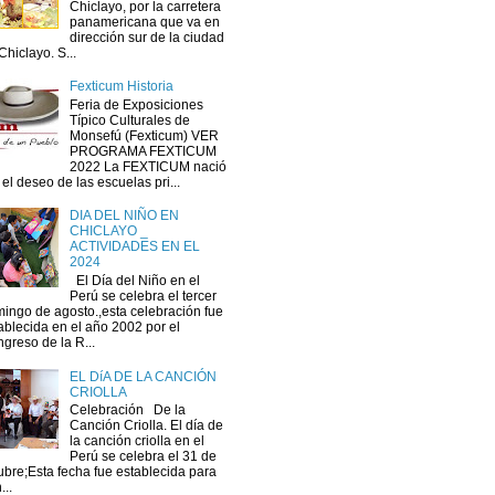
Chiclayo, por la carretera
panamericana que va en
dirección sur de la ciudad
Chiclayo. S...
Fexticum Historia
Feria de Exposiciones
Típico Culturales de
Monsefú (Fexticum) VER
PROGRAMA FEXTICUM
2022 La FEXTICUM nació
 el deseo de las escuelas pri...
DIA DEL NIÑO EN
CHICLAYO _
ACTIVIDADES EN EL
2024
El Día del Niño en el
Perú se celebra el tercer
ingo de agosto.,esta celebración fue
ablecida en el año 2002 por el
greso de la R...
EL DíA DE LA CANCIÓN
CRIOLLA
Celebración De la
Canción Criolla. El día de
la canción criolla en el
Perú se celebra el 31 de
ubre;Esta fecha fue establecida para
...