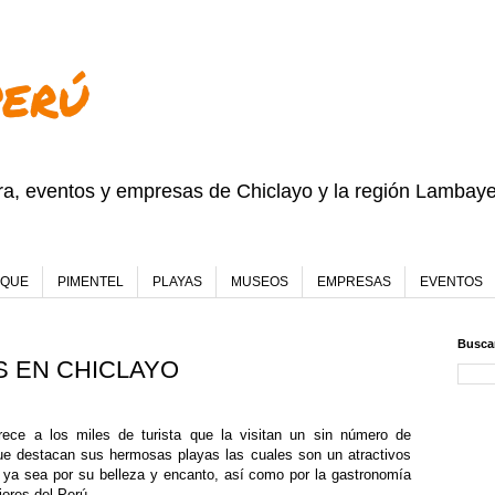
PERÚ
ura, eventos y empresas de Chiclayo y la región Lambay
EQUE
PIMENTEL
PLAYAS
MUSEOS
EMPRESAS
EVENTOS
Buscar
S EN CHICLAYO
rece a los miles de turista que la visitan un sin número de
 que destacan sus hermosas playas las cuales son un atractivos
l, ya sea por su belleza y encanto, así como por la gastronomía
ores del Perú.