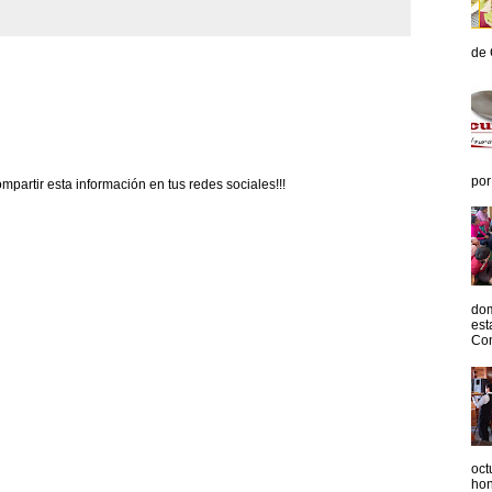
de 
por
partir esta información en tus redes sociales!!!
dom
est
Con
oct
hon