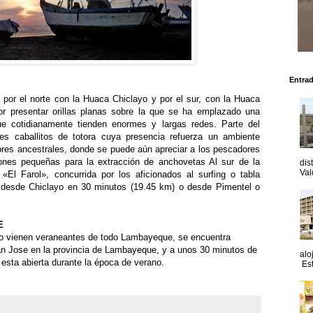
Entra
 por el norte con la Huaca Chiclayo y por el sur, con la Huaca
or presentar orillas planas sobre la que se ha emplazado una
ue cotidianamente tienden enormes y largas redes. Parte del
les caballitos de totora cuya presencia refuerza un ambiente
mbres ancestrales, donde se puede aún apreciar a los pescadores
ones pequeñas para la extracción de anchovetas Al sur de la
dis
Val
El Farol», concurrida por los aficionados al surfing o tabla
 desde Chiclayo en 30 minutos (19.45 km) o desde Pimentel o
E
mo vienen veraneantes de todo Lambayeque, se encuentra
an Jose en la provincia de Lambayeque, y a unos 30 minutos de
alo
 esta abierta durante la época de verano.
Est