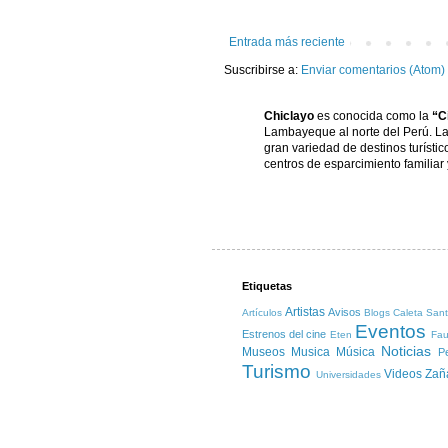
Entrada más reciente
Suscribirse a:
Enviar comentarios (Atom)
Chiclayo
es conocida como la
“Ci
Lambayeque al norte del Perú. La 
gran variedad de destinos turísti
centros de esparcimiento familiar 
Etiquetas
Artistas
Avisos
Artículos
Blogs
Caleta San
Eventos
Estrenos del cine
Eten
Fa
Noticias
Museos
Musica
Música
Pe
Turismo
Videos
Zañ
Universidades