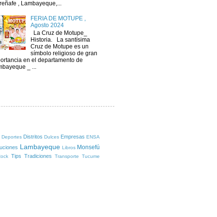
reñafe , Lambayeque,...
FERIA DE MOTUPE ,
Agosto 2024
La Cruz de Motupe_
Historia. La santísima
Cruz de Motupe es un
símbolo religioso de gran
ortancia en el departamento de
bayeque _ ...
Distritos
Empresas
Deportes
Dulces
ENSA
Lambayeque
Monsefú
tuciones
Libros
Tips
Tradiciones
ock
Transporte
Tucume