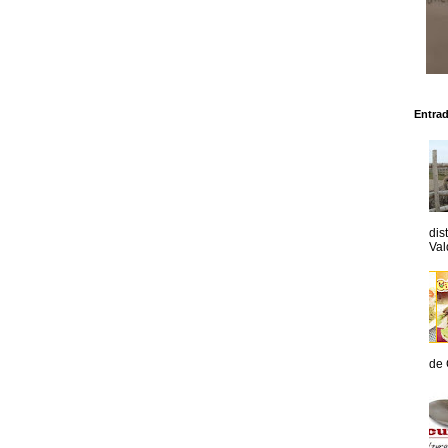
Entra
dis
Val
de 