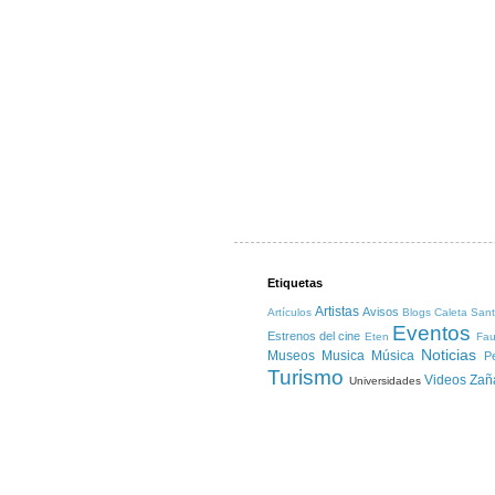
Etiquetas
Artistas
Avisos
Artículos
Blogs
Caleta San
Eventos
Estrenos del cine
Eten
Fa
Noticias
Museos
Musica
Música
Pe
Turismo
Videos
Zañ
Universidades