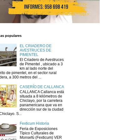
das populares
EL CRIADERO DE
AVESTRUCES DE
PIMENTEL
El Criadero de Avestruces
de Pimentel , ubicado a 3
km al lado norte del
trito de pimentel, en el sector rural
dera, a 300 metros del ...
CASERÍO DE CALLANCA
CALLANCA Callanca está
situada a 8 kilómetros de
Chiclayo, por la carretera
panamericana que va en
dirección sur de la ciudad
Chiclayo. S...
Fexticum Historia
Feria de Exposiciones
Típico Culturales de
Monsefú (Fexticum) VER