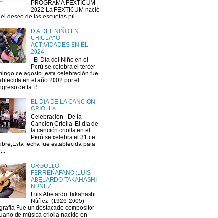
PROGRAMA FEXTICUM
2022 La FEXTICUM nació
 el deseo de las escuelas pri...
DIA DEL NIÑO EN
CHICLAYO _
ACTIVIDADES EN EL
2024
El Día del Niño en el
Perú se celebra el tercer
ingo de agosto.,esta celebración fue
ablecida en el año 2002 por el
greso de la R...
EL DíA DE LA CANCIÓN
CRIOLLA
Celebración De la
Canción Criolla. El día de
la canción criolla en el
Perú se celebra el 31 de
ubre;Esta fecha fue establecida para
...
ORGULLO
FERREÑAFANO :LUIS
ABELARDO TAKAHASHI
NÚÑEZ
Luis Abelardo Takahashi
Núñez (1926-2005)
grafía Fue un destacado compositor
uano de música criolla nacido en