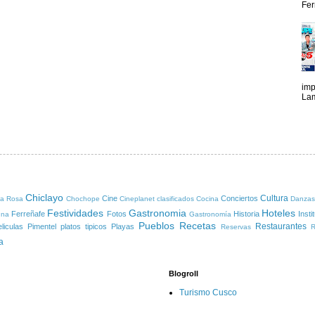
Fer
imp
Lam
Chiclayo
Cultura
Cine
Conciertos
ta Rosa
Chochope
Cineplanet
clasificados
Cocina
Danzas
Festividades
Gastronomia
Hoteles
Ferreñafe
Fotos
Historia
Insti
una
Gastronomía
Pueblos
Recetas
Restaurantes
liculas
Pimentel
platos tipicos
Playas
Reservas
R
a
Blogroll
Turismo Cusco