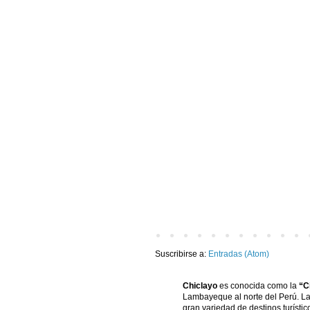
Suscribirse a:
Entradas (Atom)
Chiclayo
es conocida como la
“Ci
Lambayeque al norte del Perú. La 
gran variedad de destinos turísti