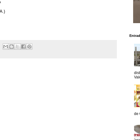
NA
A.)
Entra
dis
Val
de 