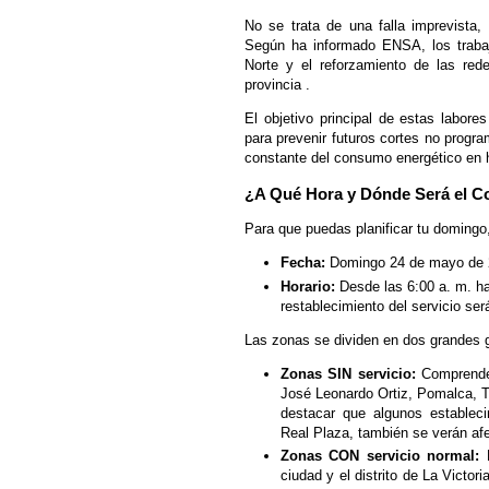
No se trata de una falla imprevista,
Según ha informado ENSA, los trabaj
Norte y el reforzamiento de las red
provincia .
El objetivo principal de estas labores
para prevenir futuros cortes no progra
constante del consumo energético en 
¿A Qué Hora y Dónde Será el C
Para que puedas planificar tu domingo,
Fecha:
Domingo 24 de mayo de 
Horario:
Desde las 6:00 a. m. ha
restablecimiento del servicio será
Las zonas se dividen en dos grandes 
Zonas SIN servicio:
Comprende 
José Leonardo Ortiz, Pomalca, T
destacar que algunos estableci
Real Plaza, también se verán af
Zonas CON servicio normal:
ciudad y el distrito de La Victor