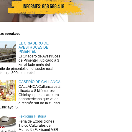
das populares
EL CRIADERO DE
AVESTRUCES DE
PIMENTEL
El Criadero de Avestruces
de Pimentel , ubicado a 3
km al lado norte del
trito de pimentel, en el sector rural
dera, a 300 metros del ...
CASERÍO DE CALLANCA
CALLANCA Callanca está
situada a 8 kilómetros de
Chiclayo, por la carretera
panamericana que va en
dirección sur de la ciudad
Chiclayo. S...
Fexticum Historia
Feria de Exposiciones
Típico Culturales de
Monsefú (Fexticum) VER