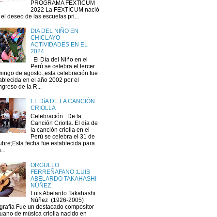
PROGRAMA FEXTICUM
2022 La FEXTICUM nació
 el deseo de las escuelas pri...
DIA DEL NIÑO EN
CHICLAYO _
ACTIVIDADES EN EL
2024
El Día del Niño en el
Perú se celebra el tercer
ingo de agosto.,esta celebración fue
ablecida en el año 2002 por el
greso de la R...
EL DíA DE LA CANCIÓN
CRIOLLA
Celebración De la
Canción Criolla. El día de
la canción criolla en el
Perú se celebra el 31 de
ubre;Esta fecha fue establecida para
...
ORGULLO
FERREÑAFANO :LUIS
ABELARDO TAKAHASHI
NÚÑEZ
Luis Abelardo Takahashi
Núñez (1926-2005)
grafía Fue un destacado compositor
uano de música criolla nacido en