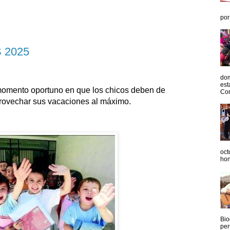
por
 2025
dom
est
omento oportuno en que los chicos deben de
Con
provechar sus vacaciones al máximo.
oct
hon
Bio
per